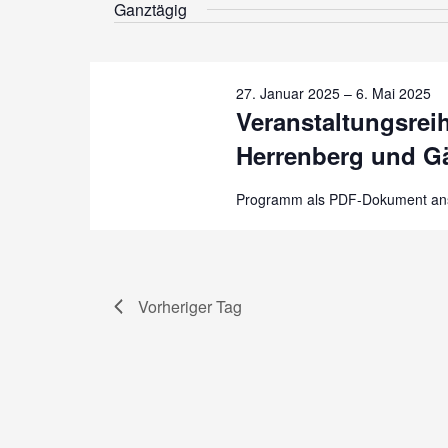
21.
Ganztägig
wählen.
Februar
2025
27. Januar 2025
–
6. Mai 2025
Veranstaltungsrei
Herrenberg und G
Programm als PDF-Dokument an
Vorheriger Tag