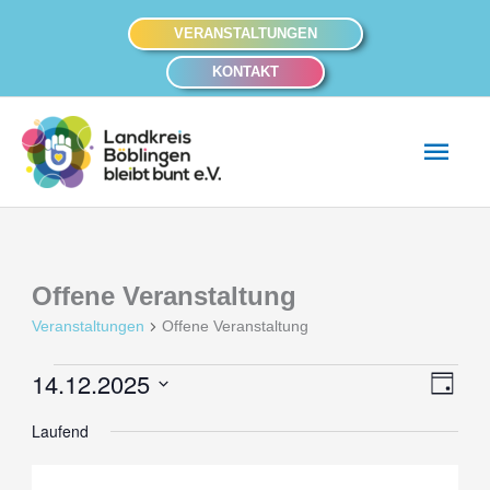
Zum
VERANSTALTUNGEN
Inhalt
KONTAKT
springen
Hau
Offene Veranstaltung
Veranstaltungen
Offene Veranstaltung
14.12.2025
Veranstaltungen
Ansich
Veran
Tag
für
Naviga
Ansic
Datum
Laufend
14.
Navig
wählen.
Dezember