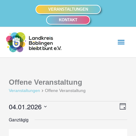
Zum
VERANSTALTUNGEN
Inhalt
KONTAKT
springen
Hau
Offene Veranstaltung
Veranstaltungen
Offene Veranstaltung
04.01.2026
Veranstaltungen
Ansich
Veran
Tag
für
Naviga
Ansic
Datum
Ganztägig
4.
Navig
wählen.
Januar