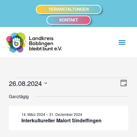
Zum
VERANSTALTUNGEN
Inhalt
KONTAKT
springen
Hau
26.08.2024
Veranstaltungen
Ansich
Veran
Tag
für
Naviga
Ansic
Datum
Ganztägig
26.
Navig
wählen.
August
14. März 2024
–
31. Dezember 2024
2024
Interkultureller Malort Sindelfingen