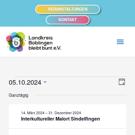
Zum
VERANSTALTUNGEN
Inhalt
KONTAKT
springen
Hau
05.10.2024
Veranstaltungen
Ansich
Veran
Tag
für
Naviga
Ansic
Datum
Ganztägig
5.
Navig
wählen.
Oktober
14. März 2024
–
31. Dezember 2024
2024
Interkultureller Malort Sindelfingen