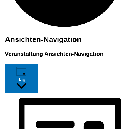
Veranstaltungen
Ansichten-Navigation
für
Veranstaltung Ansichten-Navigation
29.
Oktober
2024
Tag