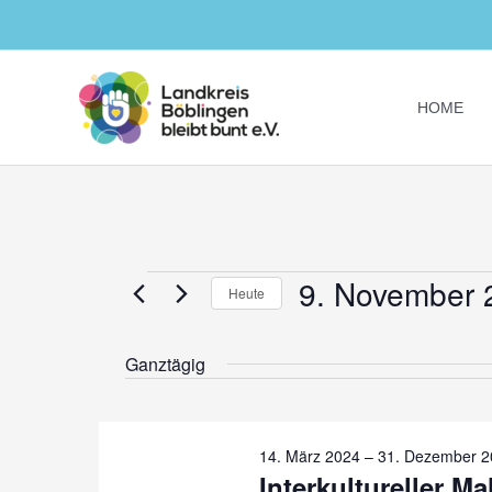
Zum
Inhalt
springen
HOME
9. November 
Veranstaltungen
Heute
für
Datum
9.
Ganztägig
wählen.
November
2024
14. März 2024
–
31. Dezember 2
Interkultureller Ma