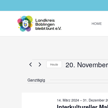
Zum
Inhalt
springen
HOME
20. November
Veranstaltungen
Heute
für
Datum
20.
Ganztägig
wählen.
November
2024
14. März 2024
–
31. Dezember 2
Interkultureller Ma