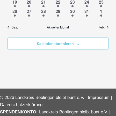
10
10
11
10
10
11
11
19
20
21
22
23
24
25
Veranstaltungen
Veranstaltungen
Veranstaltungen
Veranstaltungen
Veranstaltungen
Veranstaltunge
Veransta
11
14
13
13
13
14
15
26
27
28
29
30
31
1
Veranstaltungen
Veranstaltungen
Veranstaltungen
Veranstaltungen
Veranstaltungen
Veranstaltunge
Veranst
Dez.
Aktueller Monat
Feb.
Kalender abonnieren
© 2026 Landkreis Böblingen bleibt bunt e.V. |
Impressum
|
Datenschutzerklärung
SPENDENKONTO:
Landkreis Böblingen bleibt bunt e.V. |