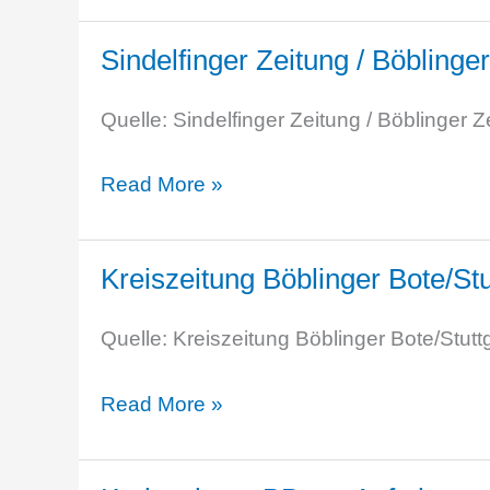
die
Bote
Wahrheit“
Sindelfinger Zeitung / Böblinge
„FrischerWind
–
an
Ein
Quelle: Sindelfinger Zeitung / Böblinger
der
Abend
Vereinsspitze“
Sindelfinger
Read More »
gegen
Zeitung
Fake
/
News
Kreiszeitung Böblinger Bote/S
Böblinger
und
Zeitung
Desinformation
Quelle: Kreiszeitung Böblinger Bote/Stutt
„Demokratie
ist
Kreiszeitung
Read More »
nicht
Böblinger
verhandelbar“
Bote/Stuttgarter