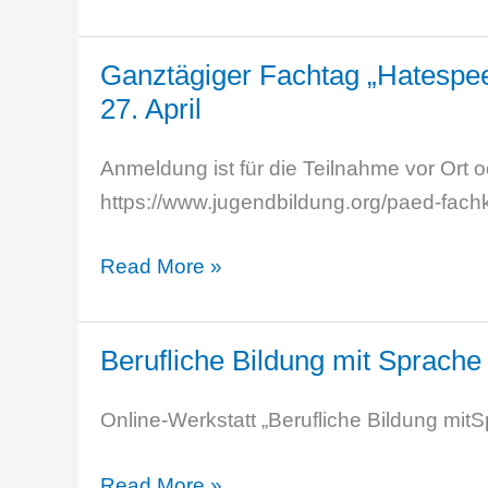
zum
gegen
„Chancenforum
Diskriminierung,
Ganztägiger Fachtag „Hatespeec
2023“
Rassismus
27. April
am
und
Sa.08.07.2023
Ausgrenzung“
Anmeldung ist für die Teilnahme vor Ort o
in
https://www.jugendbildung.org/paed-fach
der
Kaufmännischen
Ganztägiger
Read More »
Schule
Fachtag
„Hatespeech
Berufliche Bildung mit Sprache
entgegentreten
–
Online-Werkstatt „Berufliche Bildung mi
(digitale)
Courage
Berufliche
Read More »