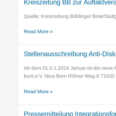
Kreiszeitung BB zur Auftaktve
Zeitung
„Gemeinsam
Quelle: Kreiszeitung Böblinger Bote/Stutt
gegen
Hass
Kreiszeitung
Read More »
und
BB
Hetze“
zur
Stellenausschreibung Anti-Disk
Auftaktveranstaltung
der
Ab dem 01.0.1.2024 Januar ist die neue An
Antirassismuswochen
bunt e.V. Nina Born Röhrer Weg 8 71032
im
Landkreis
Stellenausschreibung
Read More »
Böblingen
Anti-
2024
Diskriminierungsberatungsstelle
Pressemitteilung Integrationsf
für