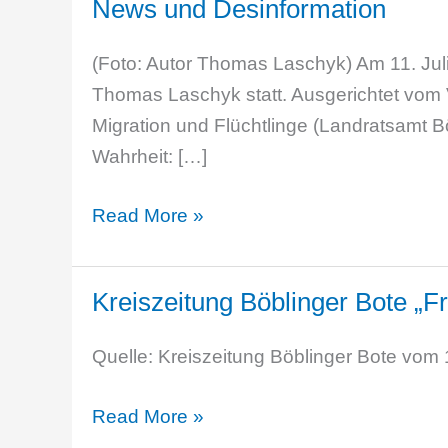
News und Desinformation
(Foto: Autor Thomas Laschyk) Am 11. Jul
Thomas Laschyk statt. Ausgerichtet vom V
Migration und Flüchtlinge (Landratsamt 
Wahrheit: […]
Nachbericht
Read More »
–
Lesung
Kreiszeitung Böblinger Bote „F
mit
Thomas
Quelle: Kreiszeitung Böblinger Bote vom
Laschyk:
„Werbung
Kreiszeitung
Read More »
für
Böblinger