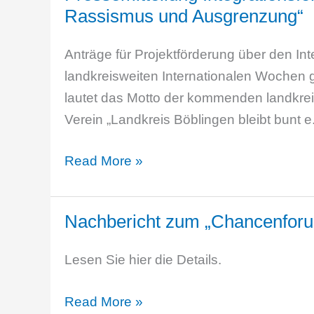
Rassismus und Ausgrenzung“
den
Landkreis
Anträge für Projektförderung über den I
Böblingen
landkreisweiten Internationalen Wochen 
lautet das Motto der kommenden landkrei
Verein „Landkreis Böblingen bleibt bunt e.
Pressemitteilung
Read More »
Integrationsfonds
„Vielfalt
Nachbericht zum „Chancenforu
ist
unsere
Lesen Sie hier die Details.
Stärke
–
Nachbericht
Read More »
Gemeinsam