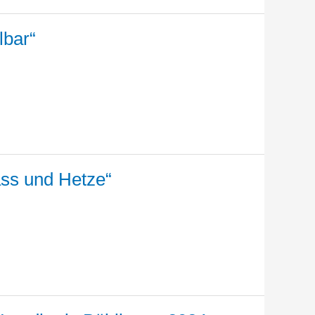
lbar“
ass und Hetze“